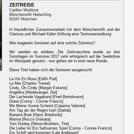
ZEITREISE
Carillon Wurlitzer
Münchenstift Harlaching
81547 München
In freundlicher Zusammenarbeit mit dem Münchenstift und der
Clarissa und Michael Käfer-Stiftung eine Testveranstaltung:
Wie reagieren Senioren auf eine solche Zeitreise?
Wir werden es erleben. Die Zeitmaschine wurde an drei
Sonntagen im Sommer 2017 sehr erfolgreich auf der Seebühne
im Westpark genutzt - nun gehen wir in eine neue Runde.
Diese Titel haben sich die Senioren ausgesucht:
La Vie En Rose [Edith Piaf]
La Mer [Charles Trenet]
Cindy, Oh Cindy [Margot Eskens]
Angelika [Heidesänger, Die]
Der Lachende Vagabund [Fred Bertelmann]
Diana [Conny - Connie Francis]
Wo Meine Sonne Scheint [Catarina Valente]
Am Tag als der Regen kam [Dalida]
Banana Boat [Harry Belafonte]
Marina [Rocco Granata]
Tom Dooley [Nilsen-Brothers, The]
Die Liebe Ist Ein Seltsames Spiel [Conny - Connie Francis]
Ein Schiff wird kommen [Lale Andersen]