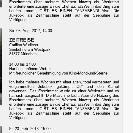
Esszimmers über mehrere Wochen hinweg als Werkstatt
erforderte eine Zusage an die Ehefrau: â€žWenn das Ding zum
Laufen kommt, GIBT ES EINEN TANZABEND! Also: Die
Jukebox als Zeitmaschine steht auf der Seebühne zur
Verfügung.
So. 06. Aug. 2017, 14:00
ZEITREISE
Carillon Wurlitzer
Seebühne am Westpark
81377 München
14:00 bis 17:00
Nur bei schönem Wetter
Mit freundlicher Genehmigung von Kino-Mond-und-Sterne
Ich habe mehrere Wochen mit einer alten, total verrosteten und
vergammelten Jukebox gekämpft â€“ und den Kampf
gewonnen. Das Esszimmer wurde zu einer Werkstatt und es
hat sich ausgezahlt: Die Maschine läuft. Aber die Nutzung des
Esszimmers über mehrere Wochen hinweg als Werkstatt
erforderte eine Zusage an die Ehefrau: â€žWenn das Ding zum
Laufen kommt, GIBT ES EINEN TANZABEND! Also: Die
Jukebox als Zeitmaschine steht auf der Seebühne zur
Verfügung.
Fr. 23. Feb. 2018, 15:00