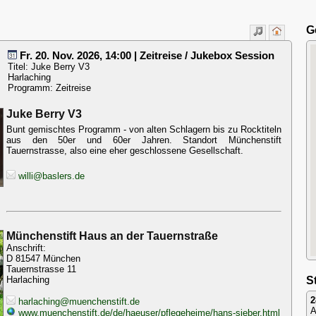
G
Fr. 20. Nov. 2026, 14:00 | Zeitreise / Jukebox Session
Titel: Juke Berry V3
Harlaching
Programm: Zeitreise
Juke Berry V3
Bunt gemischtes Programm - von alten Schlagern bis zu Rocktiteln
aus den 50er und 60er Jahren. Standort Münchenstift
Tauernstrasse, also eine eher geschlossene Gesellschaft.
willi@baslers.de
Münchenstift Haus an der Tauernstraße
Anschrift:
D 81547 München
Tauernstrasse 11
Harlaching
St
2
harlaching@muenchenstift.de
A
www.muenchenstift.de/de/haeuser/pflegeheime/hans-sieber.html