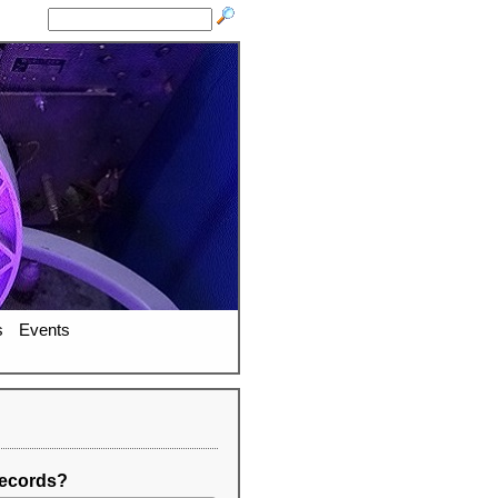
s
Events
ecords?