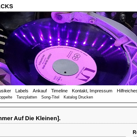
ACKS
siker
Labels
Ankauf
Timeline
Kontakt, Impressum
Hilfreiche
oppelte
Tanzplatten
Song-Titel
Katalog Drucken
mer Auf Die Kleinen].
R