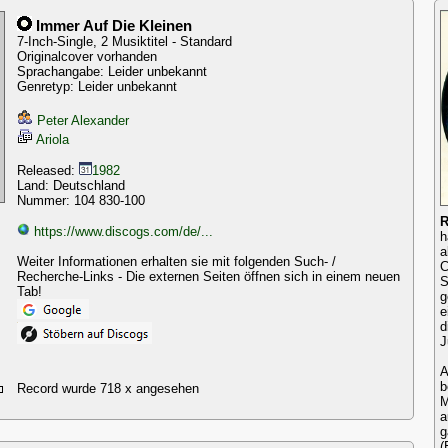
Immer Auf Die Kleinen
7-Inch-Single, 2 Musiktitel - Standard
Originalcover vorhanden
Sprachangabe: Leider unbekannt
Genretyp: Leider unbekannt
Peter Alexander
Ariola
Released:
1982
Land: Deutschland
Nummer: 104 830-100
R
https://www.discogs.com/de/...
h
a
Weiter Informationen erhalten sie mit folgenden Such- /
C
Recherche-Links - Die externen Seiten öffnen sich in einem neuen
S
Tab!
g
e
d
J
A
b
Record wurde 718 x angesehen
M
a
g
(