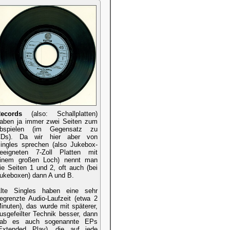
ecords
(also: Schallplatten)
aben ja immer zwei Seiten zum
bspielen (im Gegensatz zu
Ds). Da wir hier aber von
ingles sprechen (also Jukebox-
eeigneten 7-Zoll Platten mit
inem großen Loch) nennt man
ie Seiten 1 und 2, oft auch (bei
ukeboxen) dann A und B.
lte Singles haben eine sehr
egrenzte Audio-Laufzeit (etwa 2
inuten), das wurde mit späterer,
usgefeilter Technik besser, dann
ab es auch sogenannte EPs
Extended Play), die auf jede