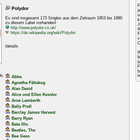
F
Polydor
j
u
Es sind insgesamt 173 Singles aus dem Zeitraum 1953 bis 1990
k
zu diesem Label vorhanden!
http://www.polydor.co.uk/
A
https://de.wikipedia.org/wiki/Polydor
F
C
ldetails
W
M
(
F
b
ds:
H
Abba
Agnetha Fältskog
Alan David
Alice und Ellen Kessler
Arne Lamberth
Bally Prell
Barclay James Harvest
Barry Ryan
Bata Illic
Beatles, The
Bee Gees