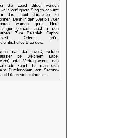
ür die Label Bilder wurden
eweils verfügbare Singles genutzt
m das Label darstellen zu
önnen. Denn in den 50er bis 70er
Jahren wurden ganz klare
nsagen gemacht auch in den
arben. Zum Beispiel: Capitol
violett, Odeon grün,
olumbiahelles Blau usw.
enn man dann weiß, welche
usiker bei welchem Label
wann) unter Vertrag waren, den
arbcode kennt, tut man sich
eim Durchstöbern von Second-
and-Läden viel einfacher....