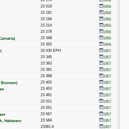
1956
23 019
1956
23 181
1956
23 194
1956
23 214
1956
23 278
1956
23 348
1956
Carnaria)
23 355
1956
20 030 EPH
1957
l
23 345
1957
23 363
1957
23 381
1957
23 389
1957
23 402
1957
 Brunnen)
23 453
1957
sen
23 481
1957
23 521
1957
23 551
1957
23 567
1957
are
23 584
1957
ch, Habanero
23391 A
1957