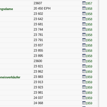
23607
1957
20 450 EPH
1958
ungsdame
23 602
1958
23 642
1958
23 681
1958
23 744
1958
23 781
1958
23 791
1958
23 837
1958
23 855
1958
23 895
1958
23600
1958
23 821
1959
23 862
1959
23 883
1959
eisverkäufer
23 913
1959
23 923
1959
23 981
1959
24 037
1959
24 068
1959