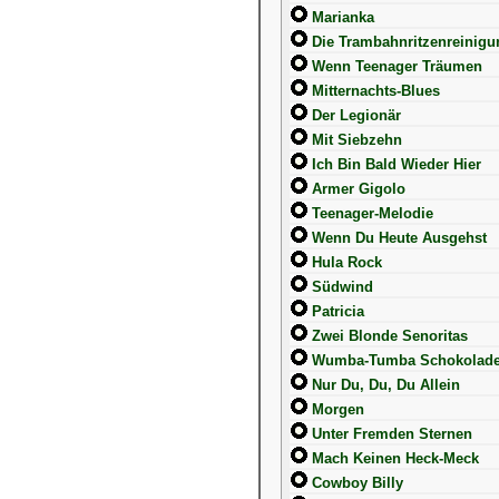
Marianka
Die Trambahnritzenreinig
Wenn Teenager Träumen
Mitternachts-Blues
Der Legionär
Mit Siebzehn
Ich Bin Bald Wieder Hier
Armer Gigolo
Teenager-Melodie
Wenn Du Heute Ausgehst
Hula Rock
Südwind
Patricia
Zwei Blonde Senoritas
Wumba-Tumba Schokoladen
Nur Du, Du, Du Allein
Morgen
Unter Fremden Sternen
Mach Keinen Heck-Meck
Cowboy Billy