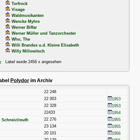
Torfrock
Visage
Waldmusikanten
Wencke Myhre
Werner Biffar
Werner Müller und Tanzorchester
Who, The
Willi Brandes u.d. Kleine Elisabeth
Willy Millowitsch
Label wurde 2456 x angesehen
label
Polydor
im Archiv
22 248
22 003
1953
22 328
1953
22433
1954
22 276
1955
 Schneizlreuth
23 134
1955
20 101
1956
20 179