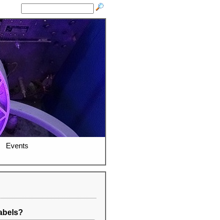
Events
abels?