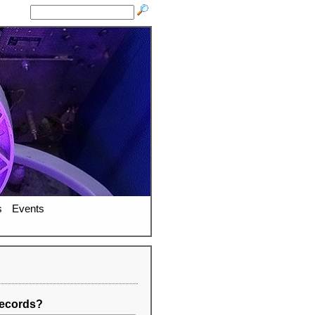
s
Events
ecords?