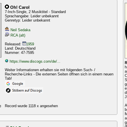
Oh! Carol
7-Inch-Single, 2 Musiktitel - Standard
Sprachangabe: Leider unbekannt
Genretyp: Leider unbekannt
Neil Sedaka
RCA (alt)
Released:
1959
Land: Deutschland
Nummer: 47-7595
https://www.discogs.com/de/...
R
h
Weiter Informationen erhalten sie mit folgenden Such- /
a
Recherche-Links - Die externen Seiten öffnen sich in einem neuen
C
Tab!
S
g
e
d
J
A
Record wurde 1118 x angesehen
b
M
a
g
(