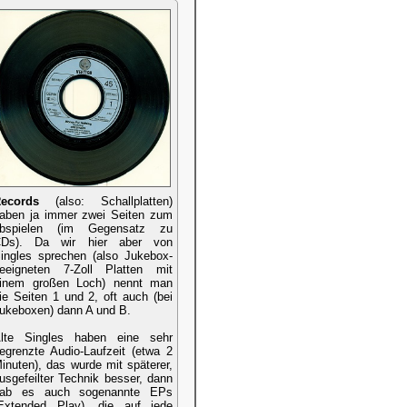
ecords
(also: Schallplatten)
aben ja immer zwei Seiten zum
bspielen (im Gegensatz zu
Ds). Da wir hier aber von
ingles sprechen (also Jukebox-
eeigneten 7-Zoll Platten mit
inem großen Loch) nennt man
ie Seiten 1 und 2, oft auch (bei
ukeboxen) dann A und B.
lte Singles haben eine sehr
egrenzte Audio-Laufzeit (etwa 2
inuten), das wurde mit späterer,
usgefeilter Technik besser, dann
ab es auch sogenannte EPs
Extended Play), die auf jede