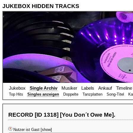
JUKEBOX HIDDEN TRACKS
Jukebox
Single Archiv
Musiker
Labels
Ankauf
Timeline
Top Hits
Singles anzeigen
Doppelte
Tanzplatten
Song-Titel
Ka
RECORD [ID 1318] [You Don´t Owe Me].
Nutzer ist Gast [show]