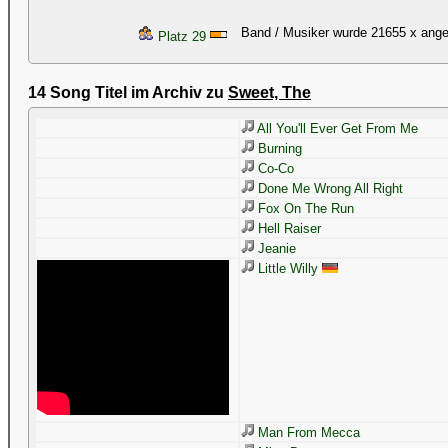
Band / Musiker wurde 21655 x ang
Platz 29
14 Song Titel im Archiv zu
Sweet, The
All You'll Ever Get From Me
Burning
Co-Co
Done Me Wrong All Right
Fox On The Run
Hell Raiser
Jeanie
Little Willy
Man From Mecca