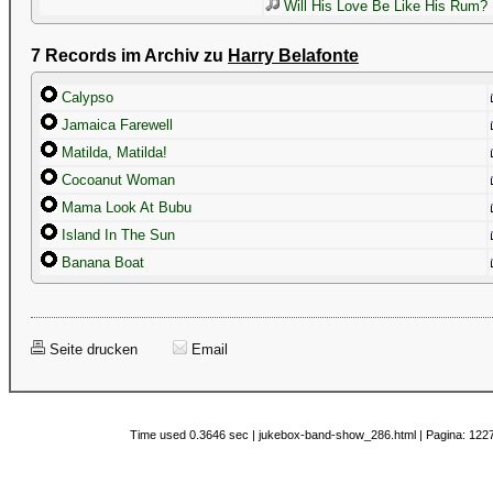
Will His Love Be Like His Rum?
7 Records im Archiv zu
Harry Belafonte
Calypso
Jamaica Farewell
Matilda, Matilda!
Cocoanut Woman
Mama Look At Bubu
Island In The Sun
Banana Boat
Seite drucken
Email
Time used 0.3646 sec | jukebox-band-show_286.html | Pagina: 1227