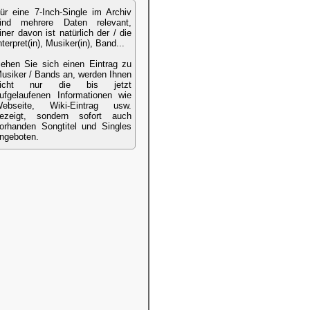
ür eine 7-Inch-Single im Archiv
ind mehrere Daten relevant,
iner davon ist natürlich der / die
nterpret(in), Musiker(in), Band...
ehen Sie sich einen Eintrag zu
usiker / Bands an, werden Ihnen
nicht nur die bis jetzt
ufgelaufenen Informationen wie
ebseite, Wiki-Eintrag usw.
ezeigt, sondern sofort auch
orhanden Songtitel und Singles
ngeboten.