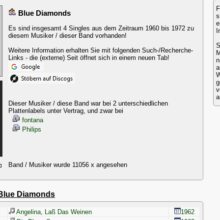
F
Blue Diamonds
s
e
Es sind insgesamt 4 Singles aus dem Zeitraum 1960 bis 1972 zu
I
diesem Musiker / dieser Band vorhanden!
S
Weitere Information erhalten Sie mit folgenden Such-/Recherche-
M
Links - die (externe) Seit öffnet sich in einem neuen Tab!
a
W
g
v
a
Dieser Musiker / diese Band war bei 2 unterschiedlichen
Plattenlabels unter Vertrag, und zwar bei
fontana
Philips
Band / Musiker wurde 11056 x angesehen
Blue Diamonds
Angelina, Laß Das Weinen
1962