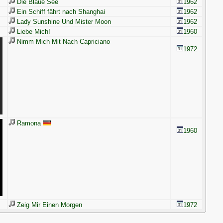
Die Blaue See
1962
Ein Schiff fährt nach Shanghai
1962
Lady Sunshine Und Mister Moon
1962
Liebe Mich!
1960
Nimm Mich Mit Nach Capriciano
1972
Ramona
1960
Zeig Mir Einen Morgen
1972