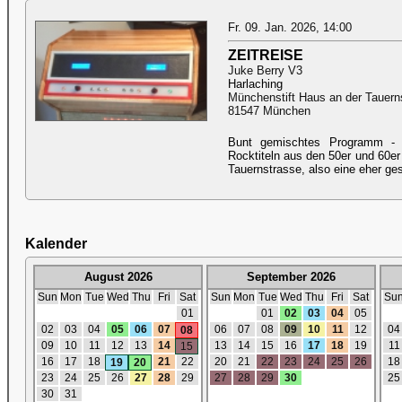
Fr. 09. Jan. 2026, 14:00
ZEITREISE
Juke Berry V3
Harlaching
Münchenstift Haus an der Tauern
81547 München
Bunt gemischtes Programm - 
Rocktiteln aus den 50er und 60er
Tauernstrasse, also eine eher ge
Kalender
August 2026
September 2026
Sun
Mon
Tue
Wed
Thu
Fri
Sat
Sun
Mon
Tue
Wed
Thu
Fri
Sat
Su
01
01
02
03
04
05
02
03
04
05
06
07
06
07
08
09
10
11
12
04
08
09
10
11
12
13
14
13
14
15
16
17
18
19
11
15
16
17
18
21
22
20
21
22
23
24
25
26
18
19
20
23
24
25
26
27
28
29
27
28
29
30
25
30
31