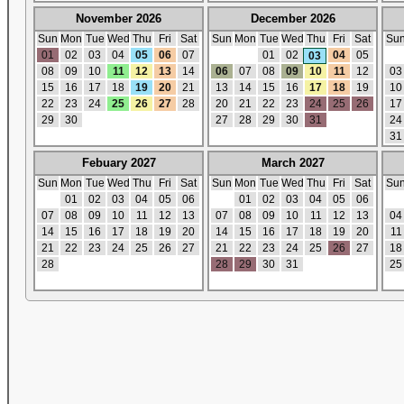
November 2026
December 2026
Sun
Mon
Tue
Wed
Thu
Fri
Sat
Sun
Mon
Tue
Wed
Thu
Fri
Sat
Su
01
02
03
04
05
06
07
01
02
04
05
03
08
09
10
11
12
13
14
06
07
08
09
10
11
12
03
15
16
17
18
19
20
21
13
14
15
16
17
18
19
10
22
23
24
25
26
27
28
20
21
22
23
24
25
26
17
29
30
27
28
29
30
31
24
31
Febuary 2027
March 2027
Sun
Mon
Tue
Wed
Thu
Fri
Sat
Sun
Mon
Tue
Wed
Thu
Fri
Sat
Su
01
02
03
04
05
06
01
02
03
04
05
06
07
08
09
10
11
12
13
07
08
09
10
11
12
13
04
14
15
16
17
18
19
20
14
15
16
17
18
19
20
11
21
22
23
24
25
26
27
21
22
23
24
25
26
27
18
28
28
29
30
31
25