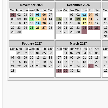
November 2026
December 2026
Sun
Mon
Tue
Wed
Thu
Fri
Sat
Sun
Mon
Tue
Wed
Thu
Fri
Sat
Su
01
02
03
04
05
06
07
01
02
04
05
03
08
09
10
11
12
13
14
06
07
08
09
10
11
12
03
15
16
17
18
19
20
21
13
14
15
16
17
18
19
10
22
23
24
25
26
27
28
20
21
22
23
24
25
26
17
29
30
27
28
29
30
31
24
31
Febuary 2027
March 2027
Sun
Mon
Tue
Wed
Thu
Fri
Sat
Sun
Mon
Tue
Wed
Thu
Fri
Sat
Su
01
02
03
04
05
06
01
02
03
04
05
06
07
08
09
10
11
12
13
07
08
09
10
11
12
13
04
14
15
16
17
18
19
20
14
15
16
17
18
19
20
11
21
22
23
24
25
26
27
21
22
23
24
25
26
27
18
28
28
29
30
31
25