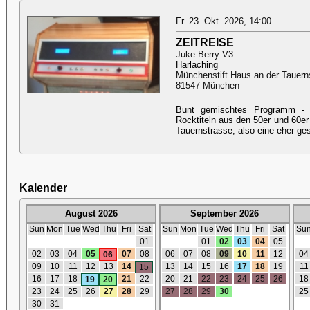
Fr. 23. Okt. 2026, 14:00
ZEITREISE
Juke Berry V3
Harlaching
Münchenstift Haus an der Tauern
81547 München
Bunt gemischtes Programm - 
Rocktiteln aus den 50er und 60er
Tauernstrasse, also eine eher ge
Kalender
August 2026
September 2026
Sun
Mon
Tue
Wed
Thu
Fri
Sat
Sun
Mon
Tue
Wed
Thu
Fri
Sat
Su
01
01
02
03
04
05
02
03
04
05
07
08
06
07
08
09
10
11
12
04
06
09
10
11
12
13
14
13
14
15
16
17
18
19
11
15
16
17
18
21
22
20
21
22
23
24
25
26
18
19
20
23
24
25
26
27
28
29
27
28
29
30
25
30
31