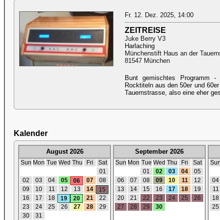
Fr. 12. Dez. 2025, 14:00
ZEITREISE
Juke Berry V3
Harlaching
Münchenstift Haus an der Tauern
81547 München
Bunt gemischtes Programm - 
Rocktiteln aus den 50er und 60er
Tauernstrasse, also eine eher ge
Kalender
August 2026
September 2026
Sun
Mon
Tue
Wed
Thu
Fri
Sat
Sun
Mon
Tue
Wed
Thu
Fri
Sat
Su
01
01
02
03
04
05
02
03
04
05
07
08
06
07
08
09
10
11
12
04
06
09
10
11
12
13
14
13
14
15
16
17
18
19
11
15
16
17
18
21
22
20
21
22
23
24
25
26
18
19
20
23
24
25
26
27
28
29
27
28
29
30
25
30
31