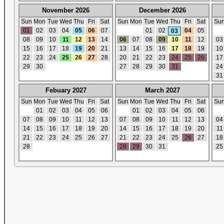
November 2026
December 2026
Sun
Mon
Tue
Wed
Thu
Fri
Sat
Sun
Mon
Tue
Wed
Thu
Fri
Sat
Su
01
02
03
04
05
06
07
01
02
04
05
03
08
09
10
11
12
13
14
06
07
08
09
10
11
12
03
15
16
17
18
19
20
21
13
14
15
16
17
18
19
10
22
23
24
25
26
27
28
20
21
22
23
24
25
26
17
29
30
27
28
29
30
31
24
31
Febuary 2027
March 2027
Sun
Mon
Tue
Wed
Thu
Fri
Sat
Sun
Mon
Tue
Wed
Thu
Fri
Sat
Su
01
02
03
04
05
06
01
02
03
04
05
06
07
08
09
10
11
12
13
07
08
09
10
11
12
13
04
14
15
16
17
18
19
20
14
15
16
17
18
19
20
11
21
22
23
24
25
26
27
21
22
23
24
25
26
27
18
28
28
29
30
31
25