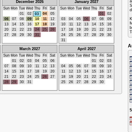
a
December 2026
January 2027
S
Sun
Mon
Tue
Wed
Thu
Fri
Sat
Sun
Mon
Tue
Wed
Thu
Fri
Sat
d
01
02
04
05
01
02
03
K
06
07
08
09
10
11
12
03
04
05
06
07
08
09
M
13
14
15
16
17
18
19
10
11
12
13
14
15
16
b
20
21
22
23
24
25
26
17
18
19
20
21
22
23
T
27
28
29
30
31
24
25
26
27
28
29
30
31
A
March 2027
April 2027
Sun
Mon
Tue
Wed
Thu
Fri
Sat
Sun
Mon
Tue
Wed
Thu
Fri
Sat
01
02
03
04
05
06
01
02
03
07
08
09
10
11
12
13
04
05
06
07
08
09
10
14
15
16
17
18
19
20
11
12
13
14
15
16
17
21
22
23
24
25
26
27
18
19
20
21
22
23
24
28
29
30
31
25
26
27
28
29
30
5