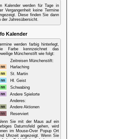
m Kalender werden für Tage in
er Vergangenheit keine Termine
ngezeigt. Diese finden Sie dann
n der Jahresübersicht.
nfo Kalender
ermine werden farbig hinterlegt,
ie Farbe kennzeichnet das
eweilige Münchenstift wie folgt:
Zeitreisen Münchenstift:
nn
Harlaching
nn
St. Martin
nn
Hl. Geist
nn
Schwabing
nn
Andere Spielorte
Anderes:
nn
Andere Aktionen
nn
Reserviert
enn Sie mit der Maus auf ein
arbiges Datumsfeld gehen, wird
hnen im Mouse-Over Popup Ort
nd Uhrzeit angezeigt. Wenn Sie