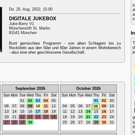
I
Do. 25. Aug. 2022, 15:00
d
a
DIGITALE JUKEBOX
i
Juke-Berry V1
Münchenstift St. Martin
I
81541 München
T
Bunt gemischtes Programm - von alten Schlagern bis zu
d
Rocktiteln aus den 50er und 60er Jahren in einem Wohnbereich
j
- also eine eher geschlossene Gesellschaft.
September 2026
October 2026
Sun
Mon
Tue
Wed
Thu
Fri
Sat
Sun
Mon
Tue
Wed
Thu
Fri
Sat
01
02
03
04
05
01
02
03
06
07
08
09
10
11
12
04
05
06
07
09
10
08
13
14
15
16
17
18
19
11
12
13
14
15
16
17
20
21
22
23
24
25
26
18
19
20
21
22
23
24
W
27
28
29
30
25
26
27
28
29
30
31
f
I
u