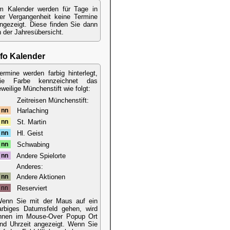
m Kalender werden für Tage in
er Vergangenheit keine Termine
ngezeigt. Diese finden Sie dann
n der Jahresübersicht.
nfo Kalender
ermine werden farbig hinterlegt,
ie Farbe kennzeichnet das
eweilige Münchenstift wie folgt:
Zeitreisen Münchenstift:
nn
Harlaching
nn
St. Martin
nn
Hl. Geist
nn
Schwabing
nn
Andere Spielorte
Anderes:
nn
Andere Aktionen
nn
Reserviert
enn Sie mit der Maus auf ein
arbiges Datumsfeld gehen, wird
hnen im Mouse-Over Popup Ort
nd Uhrzeit angezeigt. Wenn Sie