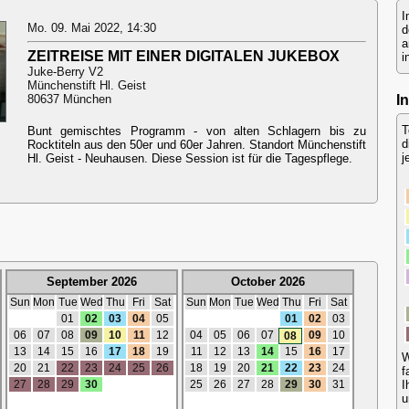
I
Mo. 09. Mai 2022, 14:30
d
a
ZEITREISE MIT EINER DIGITALEN JUKEBOX
i
Juke-Berry V2
Münchenstift Hl. Geist
I
80637 München
T
Bunt gemischtes Programm - von alten Schlagern bis zu
d
Rocktiteln aus den 50er und 60er Jahren. Standort Münchenstift
j
Hl. Geist - Neuhausen. Diese Session ist für die Tagespflege.
September 2026
October 2026
Sun
Mon
Tue
Wed
Thu
Fri
Sat
Sun
Mon
Tue
Wed
Thu
Fri
Sat
01
02
03
04
05
01
02
03
06
07
08
09
10
11
12
04
05
06
07
09
10
08
13
14
15
16
17
18
19
11
12
13
14
15
16
17
W
20
21
22
23
24
25
26
18
19
20
21
22
23
24
f
27
28
29
30
25
26
27
28
29
30
31
I
u