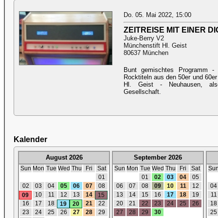
Do. 05. Mai 2022, 15:00
ZEITREISE MIT EINER 
Juke-Berry V2
Münchenstift Hl. Geist
80637 München
Bunt gemischtes Programm - 
Rocktiteln aus den 50er und 60er
Hl. Geist - Neuhausen, als
Gesellschaft.
Kalender
August 2026
September 2026
Sun
Mon
Tue
Wed
Thu
Fri
Sat
Sun
Mon
Tue
Wed
Thu
Fri
Sat
Su
01
01
02
03
04
05
02
03
04
05
06
07
08
06
07
08
09
10
11
12
04
10
11
12
13
14
13
14
15
16
17
18
19
11
09
15
16
17
18
21
22
20
21
22
23
24
25
26
18
19
20
23
24
25
26
27
28
29
27
28
29
30
25