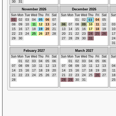
30
31
November 2026
December 2026
Sun
Mon
Tue
Wed
Thu
Fri
Sat
Sun
Mon
Tue
Wed
Thu
Fri
Sat
Su
01
02
03
04
05
06
07
01
02
04
05
03
08
09
10
11
12
13
14
06
07
08
09
10
11
12
03
15
16
17
18
19
20
21
13
14
15
16
17
18
19
10
22
23
24
25
26
27
28
20
21
22
23
24
25
26
17
29
30
27
28
29
30
31
24
31
Febuary 2027
March 2027
Sun
Mon
Tue
Wed
Thu
Fri
Sat
Sun
Mon
Tue
Wed
Thu
Fri
Sat
Su
01
02
03
04
05
06
01
02
03
04
05
06
07
08
09
10
11
12
13
07
08
09
10
11
12
13
04
14
15
16
17
18
19
20
14
15
16
17
18
19
20
11
21
22
23
24
25
26
27
21
22
23
24
25
26
27
18
28
28
29
30
31
25