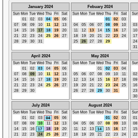
January 2024
Febuary 2024
Sun
Mon
Tue
Wed
Thu
Fri
Sat
Sun
Mon
Tue
Wed
Thu
Fri
Sat
Su
01
02
03
04
05
06
01
02
03
07
08
09
10
11
12
13
04
05
06
07
08
09
10
03
14
15
16
17
18
19
20
11
12
13
14
15
16
17
10
21
22
23
24
25
26
27
18
19
20
21
22
23
24
17
28
29
30
31
25
26
27
28
29
24
31
April 2024
May 2024
Sun
Mon
Tue
Wed
Thu
Fri
Sat
Sun
Mon
Tue
Wed
Thu
Fri
Sat
Su
01
02
03
04
05
06
01
02
03
04
07
08
09
10
11
12
13
05
06
07
08
09
10
11
02
14
15
16
17
18
19
20
12
13
14
15
16
17
18
09
21
22
23
24
25
26
27
19
20
21
22
23
24
25
16
28
29
30
26
27
28
29
30
31
23
30
July 2024
August 2024
Sun
Mon
Tue
Wed
Thu
Fri
Sat
Sun
Mon
Tue
Wed
Thu
Fri
Sat
Su
01
02
03
05
06
01
02
03
01
04
07
08
09
10
11
12
13
04
05
06
07
08
09
10
08
14
15
16
18
19
20
11
12
13
15
16
17
15
17
14
21
22
23
24
25
26
27
18
19
20
21
22
23
24
22