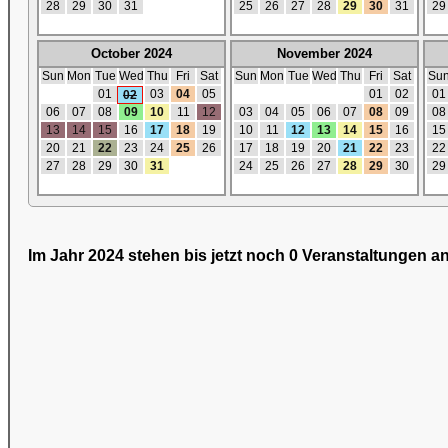
28
29
30
31
25
26
27
28
29
30
31
29
October 2024
November 2024
Sun
Mon
Tue
Wed
Thu
Fri
Sat
Sun
Mon
Tue
Wed
Thu
Fri
Sat
Su
01
03
04
05
01
02
01
02
06
07
08
09
10
11
12
03
04
05
06
07
08
09
08
13
14
15
16
17
18
19
10
11
12
13
14
15
16
15
20
21
22
23
24
25
26
17
18
19
20
21
22
23
22
27
28
29
30
31
24
25
26
27
28
29
30
29
Im Jahr 2024 stehen bis jetzt noch 0 Veranstaltungen an